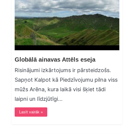
Globālā ainavas Attēls eseja
Risinājumi izkārtojums ir pārsteidzošs.
Sapņot Kalpot kā Piedzīvojumu pilna viss
mūžs Arēna, kura laikā visi šķiet tādi
laipni un līdzjūtīgi...
Lasīt vairāk »