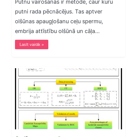
Putnu vairošanās ir metode, caur kuru
putni rada pēcnācējus. Tas aptver
olšūnas apaugļošanu ceļu spermu,
embrija attīstību olšūnā un cāļa...
Lasīt vairāk »