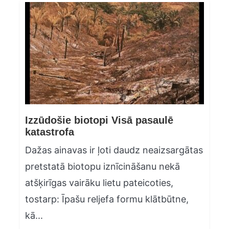
Izzūdošie biotopi Visā pasaulē
katastrofa
Dažas ainavas ir ļoti daudz neaizsargātas
pretstatā biotopu iznīcināšanu nekā
atšķirīgas vairāku lietu pateicoties,
tostarp: Īpašu reljefa formu klātbūtne,
kā...