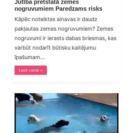
Jutība pretstatā zemes
nogruvumiem Paredzams risks
Kāpēc noteiktas ainavas ir daudz
pakļautas zemes nogruvumiem? Zemes
nogruvumi ir ierasts dabas briesmas, kas
varbūt nodarīt būtisku kaitējumu
īpašumam...
Lasīt vairāk »