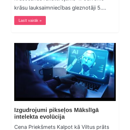
krāsu lauksaimniecības gleznotāji 5....
Lasīt vairāk »
Izgudrojumi pikseļos Mākslīgā
intelekta evolūcija
Cena Priekšmets Kalpot kā Viltus prāts