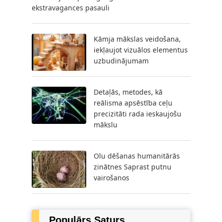
ekstravagances pasauli
Kāmja mākslas veidošana,
iekļaujot vizuālos elementus
uzbudinājumam
Detaļās, metodes, kā
reālisma apsēstība ceļu
precizitāti rada ieskaujošu
mākslu
Olu dēšanas humanitārās
zinātnes Saprast putnu
vairošanos
Populārs Saturs