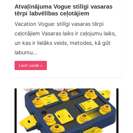
Atvaļinājuma Vogue stilīgi vasaras
tērpi labvēlības ceļotājiem
Vacation Vogue: stilīgi vasaras tērpi
ceļotājiem Vasaras laiks ir ceļojumu laiks,
un kas ir lielāks veids, metodes, kā gūt
labumu...
Lasīt vairāk »