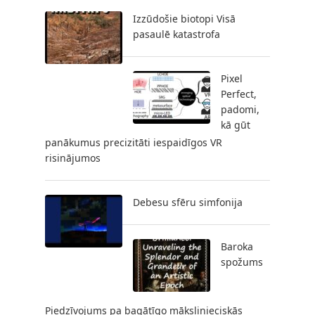
Izzūdošie biotopi Visā
pasaulē katastrofa
Pixel
Perfect,
padomi,
kā gūt
panākumus precizitāti iespaidīgos VR
risinājumos
Debesu sfēru simfonija
Baroka
spožums
Piedzīvojums pa bagātīgo mākslinieciskās