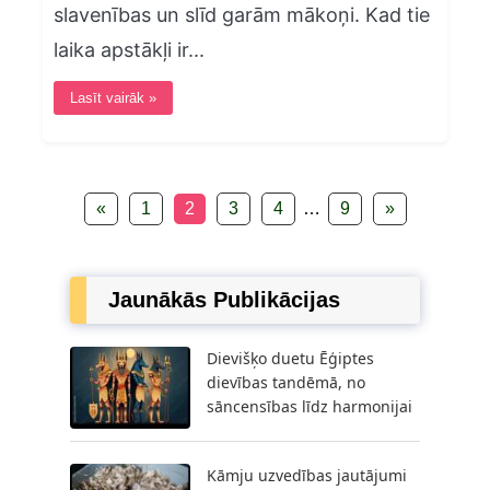
slavenības un slīd garām mākoņi. Kad tie
laika apstākļi ir...
Lasīt vairāk »
«
1
2
3
4
…
9
»
Jaunākās Publikācijas
Dievišķo duetu Ēģiptes
dievības tandēmā, no
sāncensības līdz harmonijai
Kāmju uzvedības jautājumi