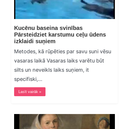
Kucēnu baseina svinības
Pārsteidziet karstumu ceļu ūdens
izklaidi suņiem
Metodes, kā rūpēties par savu suni vēsu
vasaras laikā Vasaras laiks varētu būt
silts un neveikls laiks suņiem, it
specifiski,...
Lasīt vairāk »