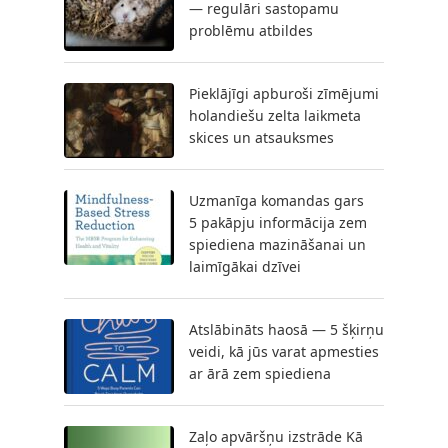
— regulāri sastopamu
problēmu atbildes
Pieklājīgi apburoši zīmējumi
holandiešu zelta laikmeta
skices un atsauksmes
Uzmanīga komandas gars
5 pakāpju informācija zem
spiediena mazināšanai un
laimīgākai dzīvei
Atslābināts haosā — 5 šķirņu
veidi, kā jūs varat apmesties
ar ārā zem spiediena
Zaļo apvāršņu izstrāde Kā