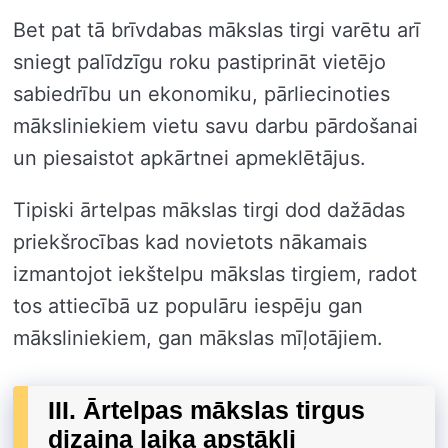
Bet pat tā brīvdabas mākslas tirgi varētu arī
sniegt palīdzīgu roku pastiprināt vietējo
sabiedrību un ekonomiku, pārliecinoties
māksliniekiem vietu savu darbu pārdošanai
un piesaistot apkārtnei apmeklētājus.
Tipiski ārtelpas mākslas tirgi dod dažādas
priekšrocības kad novietots nākamais
izmantojot iekštelpu mākslas tirgiem, radot
tos attiecībā uz populāru iespēju gan
māksliniekiem, gan mākslas mīļotājiem.
III. Ārtelpas mākslas tirgus
dizaina laika apstākļi