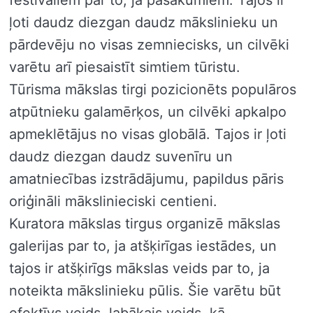
festivāliem par to, ja pasākumiem. Tajos ir
ļoti daudz diezgan daudz mākslinieku un
pārdevēju no visas zemniecisks, un cilvēki
varētu arī piesaistīt simtiem tūristu.
Tūrisma mākslas tirgi pozicionēts populāros
atpūtnieku galamērķos, un cilvēki apkalpo
apmeklētājus no visas globālā. Tajos ir ļoti
daudz diezgan daudz suvenīru un
amatniecības izstrādājumu, papildus pāris
oriģināli mākslinieciski centieni.
Kuratora mākslas tirgus organizē mākslas
galerijas par to, ja atšķirīgas iestādes, un
tajos ir atšķirīgs mākslas veids par to, ja
noteikta mākslinieku pūlis. Šie varētu būt