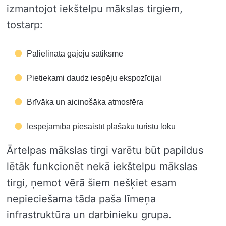
izmantojot iekštelpu mākslas tirgiem,
tostarp:
Palielināta gājēju satiksme
Pietiekami daudz iespēju ekspozīcijai
Brīvāka un aicinošāka atmosfēra
Iespējamība piesaistīt plašāku tūristu loku
Ārtelpas mākslas tirgi varētu būt papildus
lētāk funkcionēt nekā iekštelpu mākslas
tirgi, ņemot vērā šiem nešķiet esam
nepieciešama tāda paša līmeņa
infrastruktūra un darbinieku grupa.