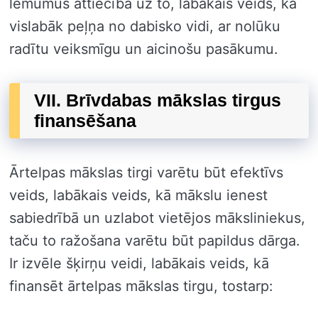
lēmumus attiecībā uz to, labākais veids, kā
vislabāk peļņa no dabisko vidi, ar nolūku
radītu veiksmīgu un aicinošu pasākumu.
VII. Brīvdabas mākslas tirgus
finansēšana
Ārtelpas mākslas tirgi varētu būt efektīvs
veids, labākais veids, kā mākslu ienest
sabiedrībā un uzlabot vietējos māksliniekus,
taču to ražošana varētu būt papildus dārga.
Ir izvēle šķirņu veidi, labākais veids, kā
finansēt ārtelpas mākslas tirgu, tostarp: