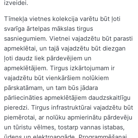
izveidei.
Tīmekļa vietnes kolekcija varētu būt ļoti
svarīga ārtelpas mākslas tirgus
sasniegumiem. Vietnei vajadzētu būt parasti
apmeklētai, un tajā vajadzētu būt diezgan
ļoti daudz liek pārdevējiem un
apmeklētājiem. Tirgus izkārtojumam ir
vajadzētu būt vienkāršiem nolūkiem
pārskatāmam, un tam būs jādara
pārliecināties apmeklētājiem daudzskaitlīgu
pieredzi. Tirgus infrastruktūrai vajadzētu būt
piemērotai, ar nolūku apmierinātu pārdevēju
un tūristu vēlmes, tostarp vannas istabas,
ūdens un elektroapgāde. Programmēšanai