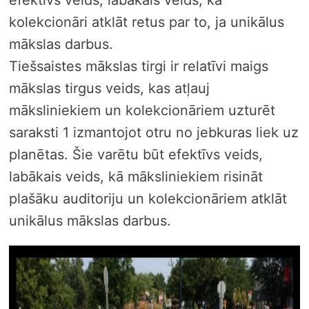
efektīvs veids, labākais veids, kā
kolekcionāri atklāt retus par to, ja unikālus
mākslas darbus.
Tiešsaistes mākslas tirgi ir relatīvi maigs
mākslas tirgus veids, kas atļauj
māksliniekiem un kolekcionāriem uzturēt
saraksti 1 izmantojot otru no jebkuras liek uz
planētas. Šie varētu būt efektīvs veids,
labākais veids, kā māksliniekiem risināt
plašāku auditoriju un kolekcionāriem atklāt
unikālus mākslas darbus.