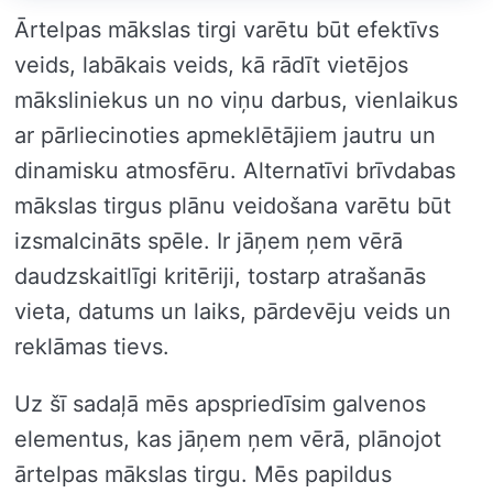
Ārtelpas mākslas tirgi varētu būt efektīvs
veids, labākais veids, kā rādīt vietējos
māksliniekus un no viņu darbus, vienlaikus
ar pārliecinoties apmeklētājiem jautru un
dinamisku atmosfēru. Alternatīvi brīvdabas
mākslas tirgus plānu veidošana varētu būt
izsmalcināts spēle. Ir jāņem ņem vērā
daudzskaitlīgi kritēriji, tostarp atrašanās
vieta, datums un laiks, pārdevēju veids un
reklāmas tievs.
Uz šī sadaļā mēs apspriedīsim galvenos
elementus, kas jāņem ņem vērā, plānojot
ārtelpas mākslas tirgu. Mēs papildus