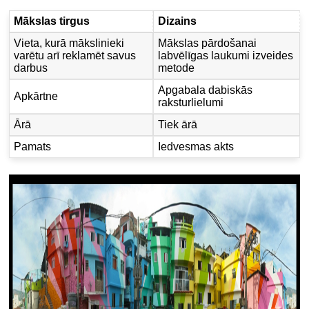
Mākslas tirgus
Dizains
Vieta, kurā mākslinieki
Mākslas pārdošanai
varētu arī reklamēt savus
labvēlīgas laukumi izveides
darbus
metode
Apgabala dabiskās
Apkārtne
raksturlielumi
Ārā
Tiek ārā
Pamats
Iedvesmas akts