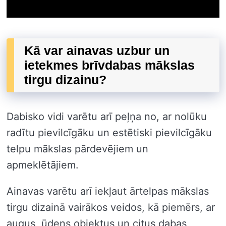
Kā var ainavas uzbur un
ietekmes brīvdabas mākslas
tirgu dizainu?
Dabisko vidi varētu arī peļņa no, ar nolūku
radītu pievilcīgāku un estētiski pievilcīgāku
telpu mākslas pārdevējiem un
apmeklētājiem.
Ainavas varētu arī iekļaut ārtelpas mākslas
tirgu dizainā vairākos veidos, kā piemērs, ar
augus, ūdens objektus un citus dabas