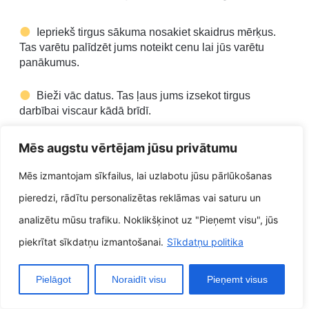
Iepriekš tirgus sākuma nosakiet skaidrus mērķus.
Tas varētu palīdzēt jums noteikt cenu lai jūs varētu
panākumus.
Bieži vāc datus. Tas ļaus jums izsekot tirgus
darbībai viscaur kādā brīdī.
Analizējiet datus, ar nolūku noteiktu jomas, kas
Mēs augstu vērtējam jūsu privātumu
strādā tieši laikā, un jomas, kurās nepieciešami
uzlabojumi.
Mēs izmantojam sīkfailus, lai uzlabotu jūsu pārlūkošanas
pieredzi, rādītu personalizētas reklāmas vai saturu un
Veiciet korekcijas pieejams tirgū, saskaņā ar
analizētu mūsu trafiku. Noklikšķinot uz "Pieņemt visu", jūs
saviem atklājumiem.
piekrītat sīkdatņu izmantošanai.
Sīkdatņu politika
Ievērojot šos padomus, jūs varat
pārliecināties, ka jūsu brīvdabas mākslas
Pielāgot
Noraidīt visu
Pieņemt visus
tirgus ir trieciens.