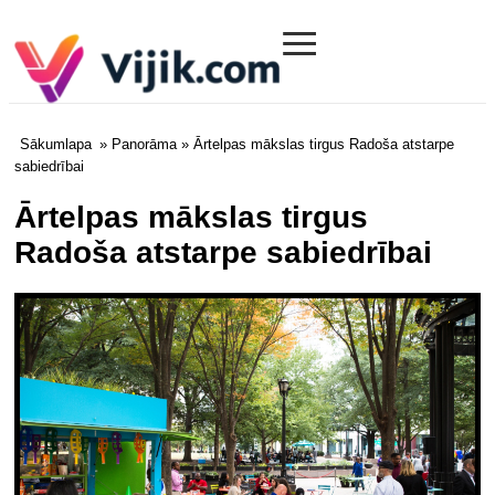
≡
Vijik.com
Sākumlapa
»
Panorāma
» Ārtelpas mākslas tirgus Radoša atstarpe
sabiedrībai
Ārtelpas mākslas tirgus
Radoša atstarpe sabiedrībai