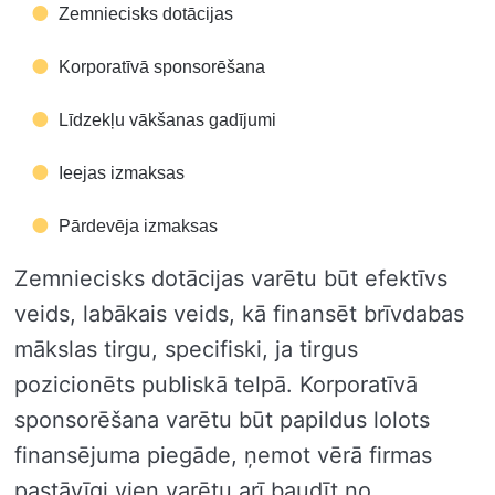
Zemniecisks dotācijas
Korporatīvā sponsorēšana
Līdzekļu vākšanas gadījumi
Ieejas izmaksas
Pārdevēja izmaksas
Zemniecisks dotācijas varētu būt efektīvs
veids, labākais veids, kā finansēt brīvdabas
mākslas tirgu, specifiski, ja tirgus
pozicionēts publiskā telpā. Korporatīvā
sponsorēšana varētu būt papildus lolots
finansējuma piegāde, ņemot vērā firmas
pastāvīgi vien varētu arī baudīt no